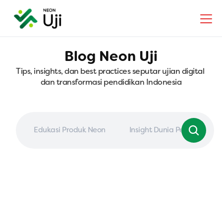
Blog Neon Uji
Tips, insights, dan best practices seputar ujian digital 
dan transformasi pendidikan Indonesia
Edukasi Produk Neon
Insight Dunia Pendidikan
|
6 Agu 2026
MARKETING NEON UJI
Membuat Soal TKA SMP dengan Prompt AI 
atau Bank Soal Digital, Mana yang Lebih 
Baik?