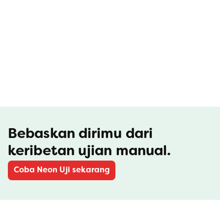
|
6 Agu 2026
MARKETING NEON UJI
7 Tips untuk Guru Menyusun Bank Soal TKA SD 
Kelas 6
|
6 Agu 2026
TEAM NEON UJI
Susun Soal Berkualitas Lebih Cepat dengan 
Asisten AI Neon Uji!
|
5 Agu 2026
TEAM NEON UJI
Pantau Posisimu di Leaderboard Peserta 
Ujian! 
Bebaskan dirimu dari 
keribetan ujian manual.
Coba Neon Uji sekarang