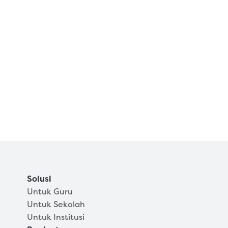
Bagaimana cara mengakses Quiz di Neon 
Uji?
Apakah Neon Uji gratis atau berbayar?
Apa saja fitur utama di Neon Uji?
Bagaimana cara menghubungi tim Neon 
Uji?
Apakah data pengguna aman di Neon 
Uji?
Solusi
Untuk Guru
Untuk Sekolah
Untuk Institusi