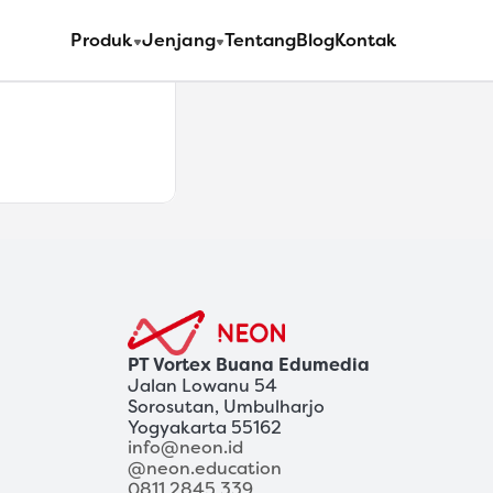
Produk
Jenjang
Tentang
Blog
Kontak
Ngobrol Bersama Kami
PT Vortex Buana Edumedia
Jalan Lowanu 54
Sorosutan, Umbulharjo
Yogyakarta 55162
info@neon.id
@neon.education
0811 2845 339