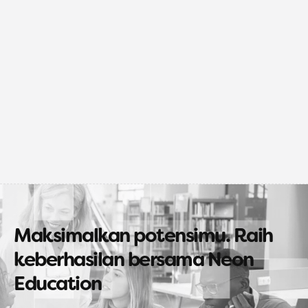
Maksimalkan potensimu. Raih 
keberhasilan bersama Neon 
Education