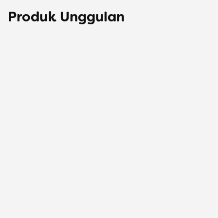
Produk Unggulan
Belajar
Pelajari beragam materi dari berbagai jenjang 
pendidikan dan disiplin ilmu.
Lebih lanjut