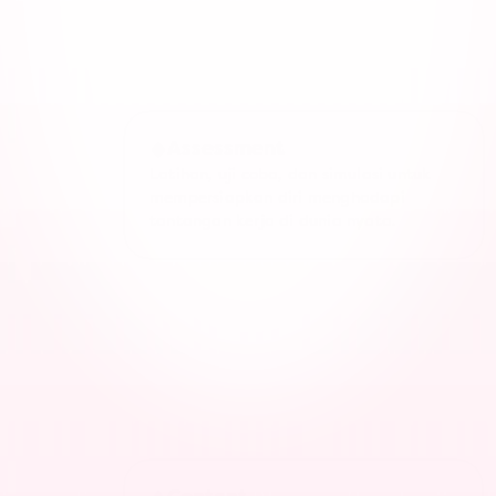
Berisi kelas dan bootcamp, dengan 
media pertemuan online ataupun 
offline yang interaktif.
Assessment
Latihan, uji coba, dan simulasi untuk 
mempersiapkan diri menghadapi 
tantangan kerja di dunia nyata.
Courses
Menawarkan fleksibilitas untuk belajar 
kapan saja, di mana saja, dengan 
kecepatan Anda sendiri.